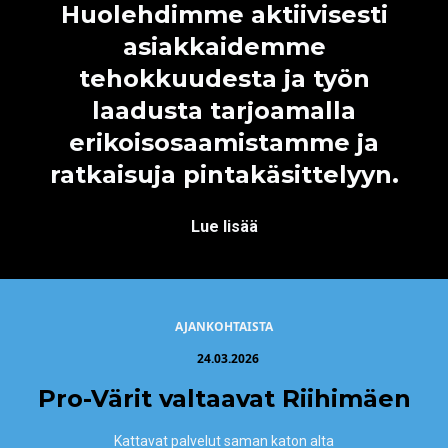
Huolehdimme aktiivisesti
asiakkaidemme
tehokkuudesta ja työn
laadusta tarjoamalla
erikoisosaamistamme ja
ratkaisuja pintakäsittelyyn.
Lue lisää
AJANKOHTAISTA
24.03.2026
Pro-Värit valtaavat Riihimäen
Kattavat palvelut saman katon alta