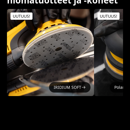
hiomatuotteet ja -koneet
UUTUUS!
UUTUUS!
IRIDIUM SOFT
Polaros 