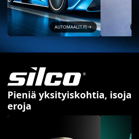
AUTOMAALIT.FI
8
Pieniä yksityiskohtia, isoja
eroja