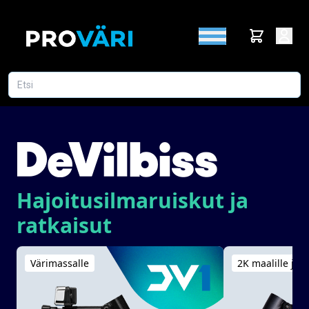
Hajoitusilmaruiskut ja
ratkaisut
Värimassalle
2K maalille ja l