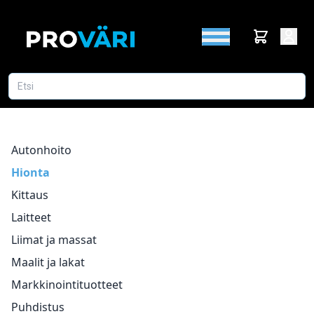
Autonhoito
Hionta
Kittaus
Laitteet
Liimat ja massat
Maalit ja lakat
Markkinointituotteet
Puhdistus