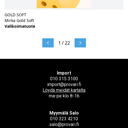
GOLD SOFT
Mirka Gold Soft
Valikoimatuote
1 / 22
Import
010 315 3100
import@provari.fi
Löydä meidät kartalta
ma-pe klo 8-16
Myymälä Salo
010 323 4210
salo@provari.fi