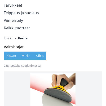
Tarvikkeet
Teippaus ja suojaus
Viimeistely
Kaikki tuotteet
Etusivu
/
Hionta
Valmistajat
Kovax
Mirka
Silco
258 tuotteita suodattimessa