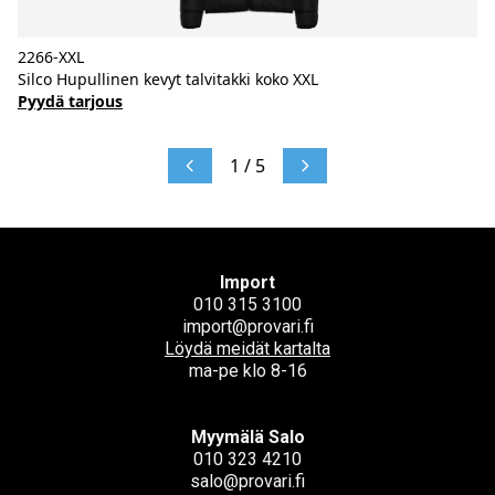
2266-XXL
Silco Hupullinen kevyt talvitakki koko XXL
Pyydä tarjous
1 / 5
Import
010 315 3100
import@provari.fi
Löydä meidät kartalta
ma-pe klo 8-16
Myymälä Salo
010 323 4210
salo@provari.fi