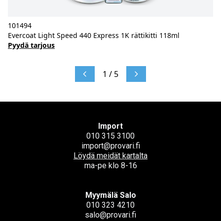
101494
Evercoat Light Speed 440 Express 1K rättikitti 118ml
Pyydä tarjous
1 / 5
Import
010 315 3100
import@provari.fi
Löydä meidät kartalta
ma-pe klo 8-16
Myymälä Salo
010 323 4210
salo@provari.fi