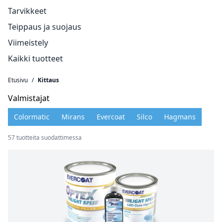
Tarvikkeet
Teippaus ja suojaus
Viimeistely
Kaikki tuotteet
Etusivu
/
Kittaus
Valmistajat
Colormatic
Mirans
Evercoat
Silco
Hagmans
57 tuotteita suodattimessa