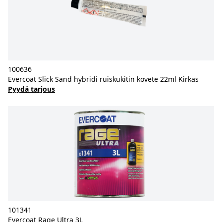
100636
Evercoat Slick Sand hybridi ruiskukitin kovete 22ml Kirkas
Pyydä tarjous
101341
Evercoat Rage Ultra 3L