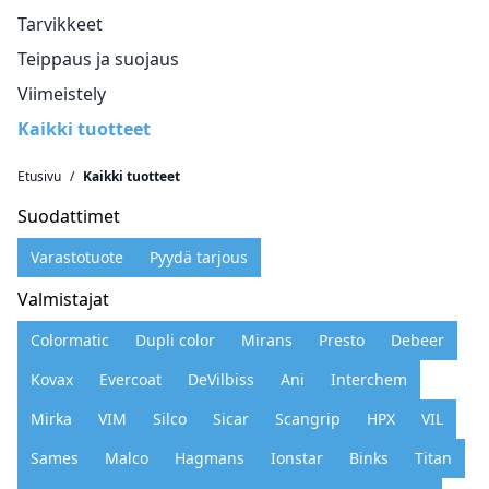
Tarvikkeet
Teippaus ja suojaus
Viimeistely
Kaikki tuotteet
Etusivu
/
Kaikki tuotteet
Suodattimet
Varastotuote
Pyydä tarjous
Valmistajat
Colormatic
Dupli color
Mirans
Presto
Debeer
Kovax
Evercoat
DeVilbiss
Ani
Interchem
Mirka
VIM
Silco
Sicar
Scangrip
HPX
VIL
Sames
Malco
Hagmans
Ionstar
Binks
Titan