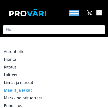
Autonhoito
Hionta
Kittaus
Laitteet
Liimat ja massat
Maalit ja lakat
Markkinointituotteet
Puhdistus