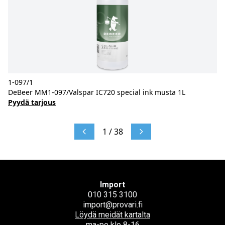
1-097/1
DeBeer MM1-097/Valspar IC720 special ink musta 1L
Pyydä tarjous
1 / 38
Import
010 315 3100
import@provari.fi
Löydä meidät kartalta
ma-pe klo 8-16