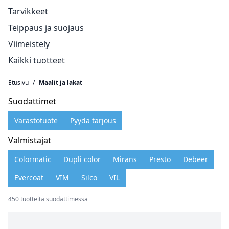
Tarvikkeet
Teippaus ja suojaus
Viimeistely
Kaikki tuotteet
Etusivu
/
Maalit ja lakat
Suodattimet
Varastotuote
Pyydä tarjous
Valmistajat
Colormatic
Dupli color
Mirans
Presto
Debeer
Evercoat
VIM
Silco
VIL
450 tuotteita suodattimessa