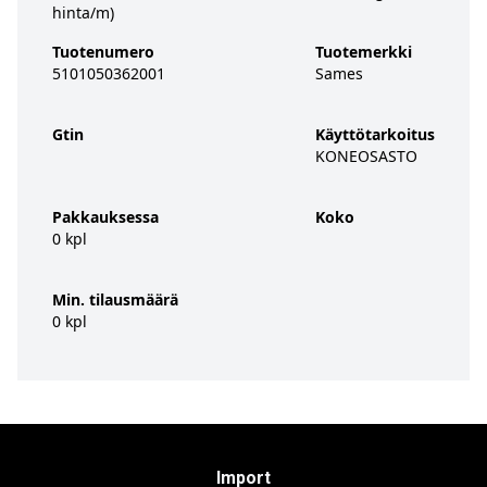
hinta/m)
Tuotenumero
Tuotemerkki
5101050362001
Sames
Gtin
Käyttötarkoitus
KONEOSASTO
Pakkauksessa
Koko
0 kpl
Min. tilausmäärä
0 kpl
Import