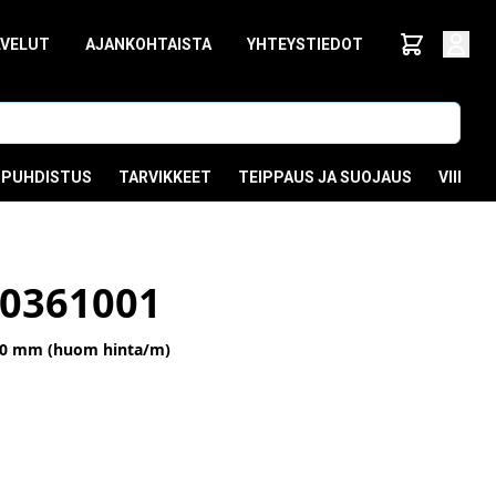
LVELUT
AJANKOHTAISTA
YHTEYSTIEDOT
PUHDISTUS
TARVIKKEET
TEIPPAUS JA SUOJAUS
VIIMEI
0361001
10 mm (huom hinta/m)