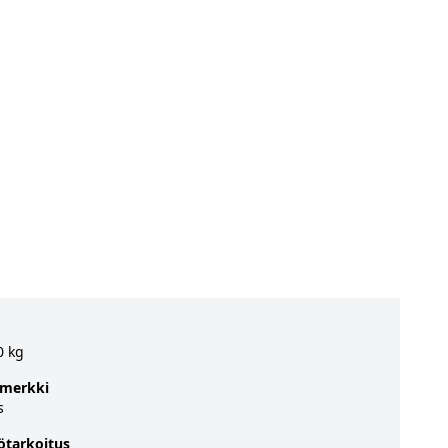
0 kg
merkki
s
ötarkoitus