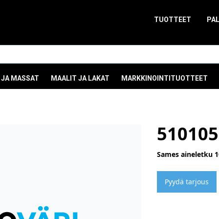
TUOTTEET
PA
 JA MASSAT
MAALIT JA LAKAT
MARKKINOINTITUOTTEET
510105
Sames aineletku 
Pyydä tarjous