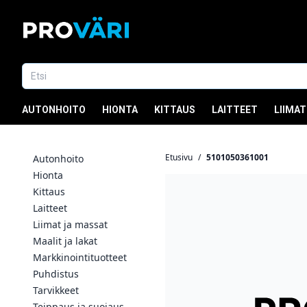
AUTONHOITO
HIONTA
KITTAUS
LAITTEET
LIIMAT
Etusivu
/
5101050361001
Autonhoito
Hionta
Kittaus
Laitteet
Liimat ja massat
Maalit ja lakat
Markkinointituotteet
Puhdistus
Tarvikkeet
Teippaus ja suojaus