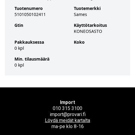
Tuotenumero
Tuotemerkki
5101050102411
Sames
Gtin
Käyttötarkoitus
KONEOSASTO
Pakkauksessa
Koko
0 kpl
Min. tilausmäärä
0 kpl
Import
010 315 3100
import@provari.fi
Löydä meidät kartalta
ma-pe klo 8-16