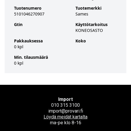
Tuotenumero
Tuotemerkki
5101046270907
Sames
Gtin
Käyttötarkoitus
KONEOSASTO
Pakkauksessa
Koko
0 kpl
Min. tilausmäärä
0 kpl
Import
010 315 3100
import@provari.fi
Löydä meidät kartalta
ma-pe klo 8-16