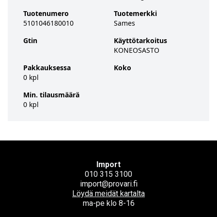
Tuotenumero
Tuotemerkki
5101046180010
Sames
Gtin
Käyttötarkoitus
KONEOSASTO
Pakkauksessa
Koko
0 kpl
Min. tilausmäärä
0 kpl
Import
010 315 3100
import@provari.fi
Löydä meidät kartalta
ma-pe klo 8-16