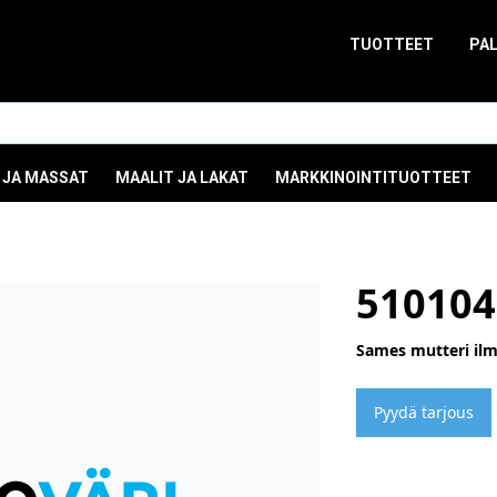
TUOTTEET
PA
 JA MASSAT
MAALIT JA LAKAT
MARKKINOINTITUOTTEET
510104
Sames mutteri il
Pyydä tarjous