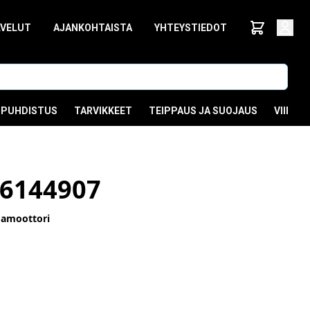
LVELUT
AJANKOHTAISTA
YHTEYSTIEDOT
PUHDISTUS
TARVIKKEET
TEIPPAUS JA SUOJAUS
VIIMEI
6144907
mamoottori