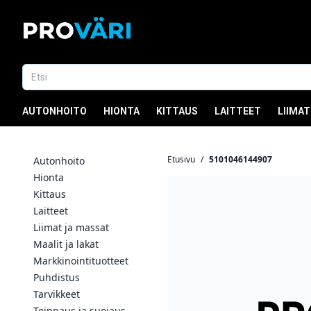
AUTONHOITO
HIONTA
KITTAUS
LAITTEET
LIIMAT
Etusivu
/
5101046144907
Autonhoito
Hionta
Kittaus
Laitteet
Liimat ja massat
Maalit ja lakat
Markkinointituotteet
Puhdistus
Tarvikkeet
Teippaus ja suojaus