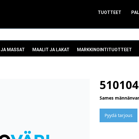
TUOTTEET
PA
 JA MASSAT
MAALIT JA LAKAT
MARKKINOINTITUOTTEET
510104
Sames männänvars
Pyydä tarjous