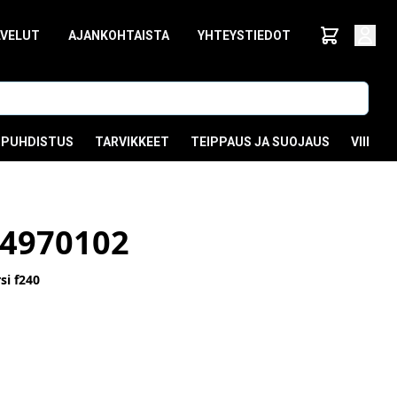
LVELUT
AJANKOHTAISTA
YHTEYSTIEDOT
PUHDISTUS
TARVIKKEET
TEIPPAUS JA SUOJAUS
VIIMEI
4970102
i f240