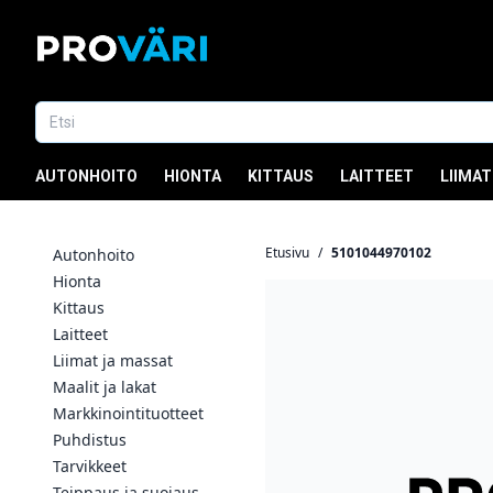
AUTONHOITO
HIONTA
KITTAUS
LAITTEET
LIIMAT
Etusivu
/
5101044970102
Autonhoito
Hionta
Kittaus
Laitteet
Liimat ja massat
Maalit ja lakat
Markkinointituotteet
Puhdistus
Tarvikkeet
Teippaus ja suojaus