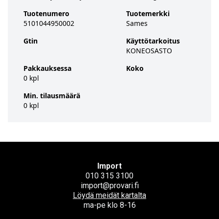
Tuotenumero
Tuotemerkki
5101044950002
Sames
Gtin
Käyttötarkoitus
KONEOSASTO
Pakkauksessa
Koko
0 kpl
Min. tilausmäärä
0 kpl
Import
010 315 3100
import@provari.fi
Löydä meidät kartalta
ma-pe klo 8-16