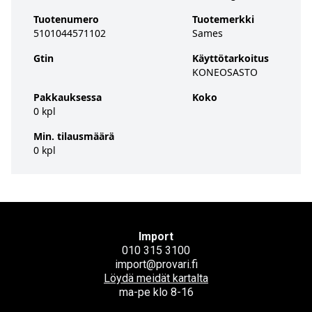
Tuotenumero
Tuotemerkki
5101044571102
Sames
Gtin
Käyttötarkoitus
KONEOSASTO
Pakkauksessa
Koko
0 kpl
Min. tilausmäärä
0 kpl
Import
010 315 3100
import@provari.fi
Löydä meidät kartalta
ma-pe klo 8-16