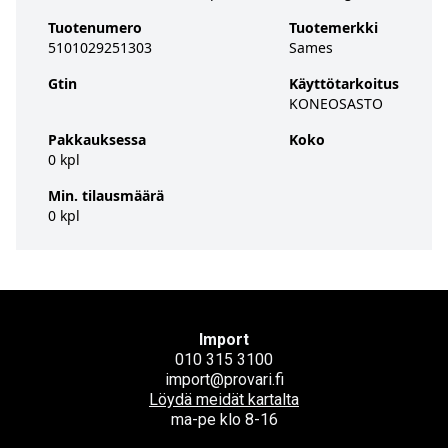
Tuotenumero
Tuotemerkki
5101029251303
Sames
Gtin
Käyttötarkoitus
KONEOSASTO
Pakkauksessa
Koko
0 kpl
Min. tilausmäärä
0 kpl
Import
010 315 3100
import@provari.fi
Löydä meidät kartalta
ma-pe klo 8-16