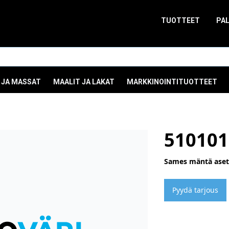
TUOTTEET
PA
 JA MASSAT
MAALIT JA LAKAT
MARKKINOINTITUOTTEET
510101
Sames mäntä ase
Pyydä tarjous