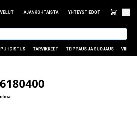
LVELUT
AJANKOHTAISTA
YHTEYSTIEDOT
PUHDISTUS
TARVIKKEET
TEIPPAUS JA SUOJAUS
VIIMEI
6180400
telma