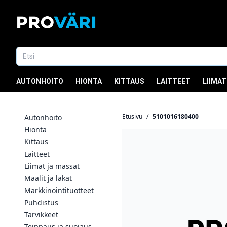
AUTONHOITO
HIONTA
KITTAUS
LAITTEET
LIIMAT
Etusivu
/
5101016180400
Autonhoito
Hionta
Kittaus
Laitteet
Liimat ja massat
Maalit ja lakat
Markkinointituotteet
Puhdistus
Tarvikkeet
Teippaus ja suojaus