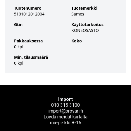
Tuotenumero
Tuotemerkki
5101012012004
Sames
Gtin
Käyttötarkoitus
KONEOSASTO
Pakkauksessa
Koko
0 kpl
Min. tilausmäärä
0 kpl
Import
010 315 3100
import@provari.fi
Löydä meidät kartalta
ma-pe klo 8-16