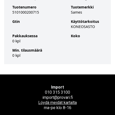
Tuotenumero
Tuotemerkki
5101000200715
Sames
Gtin
Käyttötarkoitus
KONEOSASTO
Pakkauksessa
Koko
0 kpl
Min. tilausmäärä
0 kpl
Import
010 315 3100
import@provari.fi
Löydä meidät kartalta
ma-pe klo 8-16