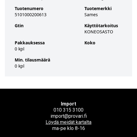
Tuotenumero
Tuotemerkki
5101000200613
Sames
Gtin
Käyttötarkoitus
KONEOSASTO
Pakkauksessa
Koko
0 kpl
Min. tilausmäärä
0 kpl
Import
010 315 3100
import@provari.fi
Löydä meidät kartalta
ma-pe klo 8-16