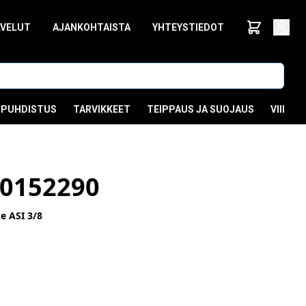
LVELUT
AJANKOHTAISTA
YHTEYSTIEDOT
PUHDISTUS
TARVIKKEET
TEIPPAUS JA SUOJAUS
VIIMEI
0152290
e ASI 3/8