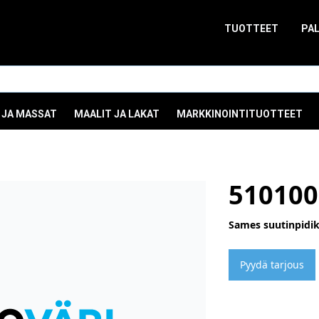
TUOTTEET
PA
 JA MASSAT
MAALIT JA LAKAT
MARKKINOINTITUOTTEET
510100
Sames suutinpidik
Pyydä tarjous