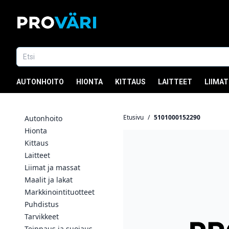
AUTONHOITO
HIONTA
KITTAUS
LAITTEET
LIIMAT
Etusivu
/
5101000152290
Autonhoito
Hionta
Kittaus
Laitteet
Liimat ja massat
Maalit ja lakat
Markkinointituotteet
Puhdistus
Tarvikkeet
Teippaus ja suojaus