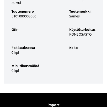
30 50l
Tuotenumero
Tuotemerkki
5101000003050
Sames
Gtin
Käyttötarkoitus
KONEOSASTO
Pakkauksessa
Koko
0 kpl
Min. tilausmäärä
0 kpl
Import