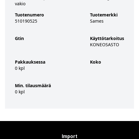
vakio
Tuotenumero
Tuotemerkki
510190525
Sames
Gtin
Käyttötarkoitus
KONEOSASTO
Pakkauksessa
Koko
0 kpl
Min. tilausmäärä
0 kpl
Import