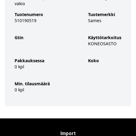
vakio
Tuotenumero
Tuotemerkki
510190519
Sames
Gtin
Käyttötarkoitus
KONEOSASTO
Pakkauksessa
Koko
0 kpl
Min. tilausmäärä
0 kpl
Import