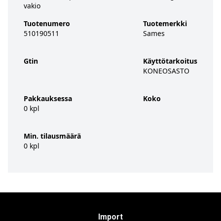
vakio
Tuotenumero
Tuotemerkki
510190511
Sames
Gtin
Käyttötarkoitus
KONEOSASTO
Pakkauksessa
Koko
0 kpl
Min. tilausmäärä
0 kpl
Import