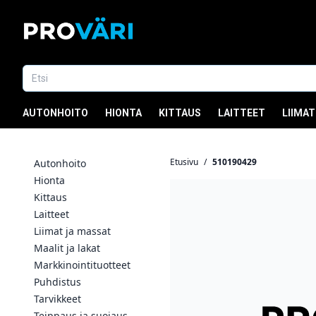
AUTONHOITO
HIONTA
KITTAUS
LAITTEET
LIIMAT
Etusivu
/
510190429
Autonhoito
Hionta
Kittaus
Laitteet
Liimat ja massat
Maalit ja lakat
Markkinointituotteet
Puhdistus
Tarvikkeet
Teippaus ja suojaus