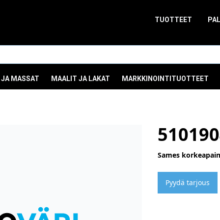
TUOTTEET
PA
 JA MASSAT
MAALIT JA LAKAT
MARKKINOINTITUOTTEET
510190
Sames korkeapain
Pyydä tarjous