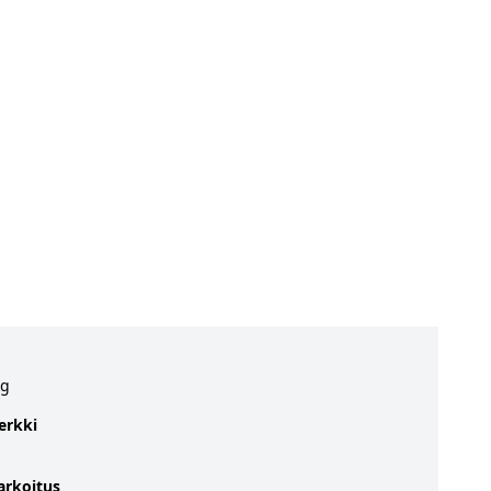
kg
erkki
arkoitus