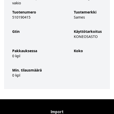
vakio
Tuotenumero
Tuotemerkki
510190415
Sames
Gtin
Käyttötarkoitus
KONEOSASTO
Pakkauksessa
Koko
0 kpl
Min. tilausmäärä
0 kpl
Import