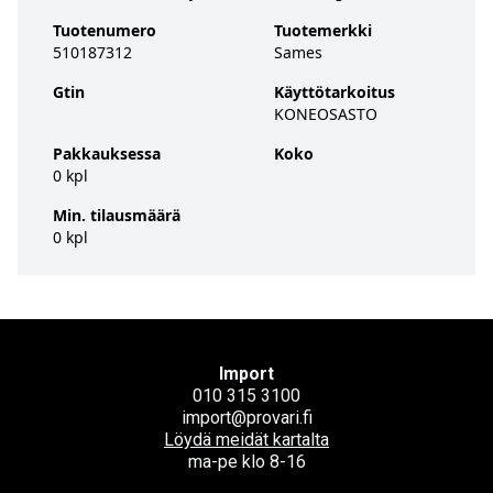
Tuotenumero
Tuotemerkki
510187312
Sames
Gtin
Käyttötarkoitus
KONEOSASTO
Pakkauksessa
Koko
0 kpl
Min. tilausmäärä
0 kpl
Import
010 315 3100
import@provari.fi
Löydä meidät kartalta
ma-pe klo 8-16