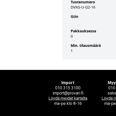
Tuotenumero
DVXG-U-G2-16
Gtin
Pakkauksessa
0
Min. tilausmäärä
1
Import
Myy
010 315 3100
010
import@provari.fi
salo
Löydä meidät kartalta
Löydä m
ma-pe klo 8-16
ma-pe