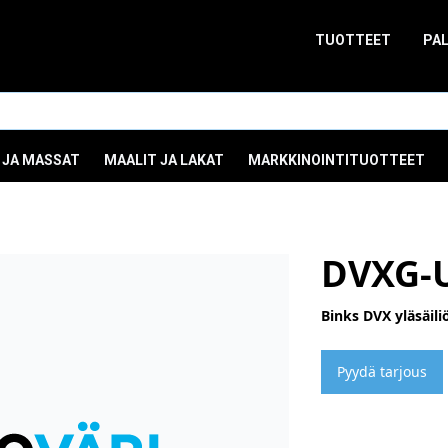
TUOTTEET
PA
 JA MASSAT
MAALIT JA LAKAT
MARKKINOINTITUOTTEET
DVXG-U
Binks DVX yläsäil
Pyydä tarjous