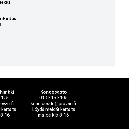
erkki
arkoitus
T
ihimäki
Koneosasto
3125
010 315 3105
ovari.fi
koneosasto@provari.fi
kartalta
Löydä meidät kartalta
 8-16
ma-pe klo 8-16