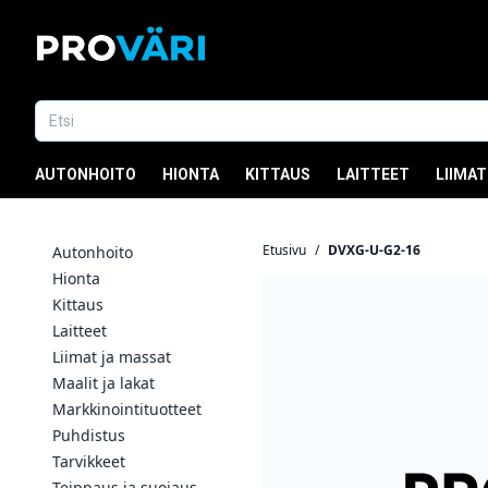
AUTONHOITO
HIONTA
KITTAUS
LAITTEET
LIIMAT
Etusivu
/
DVXG-U-G2-16
Autonhoito
Hionta
Kittaus
Laitteet
Liimat ja massat
Maalit ja lakat
Markkinointituotteet
Puhdistus
Tarvikkeet
Teippaus ja suojaus