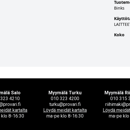
Tuotem
Binks
Käyttöt
LAITTEE
Koko
mälä Salo
Myymälä Turku
Myymälä Ri
 323 4210
010 323 4200
010 315 
@provari.fi
turku@provari.fi
riihimaki@pr
eidät kartalta
Löydä meidät kartalta
Löydä meidät 
 klo 8-16:30
ma-pe klo 8-16:30
ma-pe klo