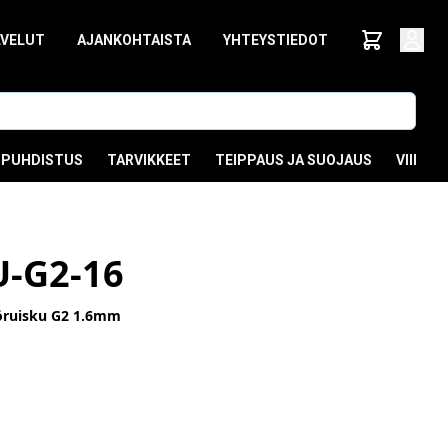
LVELUT
AJANKOHTAISTA
YHTEYSTIEDOT
PUHDISTUS
TARVIKKEET
TEIPPAUS JA SUOJAUS
VIIMEI
-G2-16
iöruisku G2 1.6mm