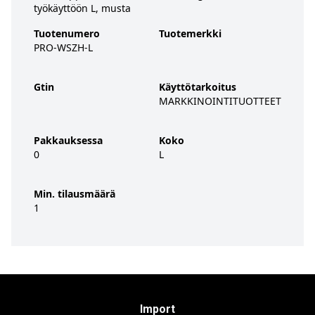
työkäyttöön L, musta
Tuotenumero
Tuotemerkki
PRO-WSZH-L
Gtin
Käyttötarkoitus
MARKKINOINTITUOTTEET
Pakkauksessa
Koko
0
L
Min. tilausmäärä
1
Import