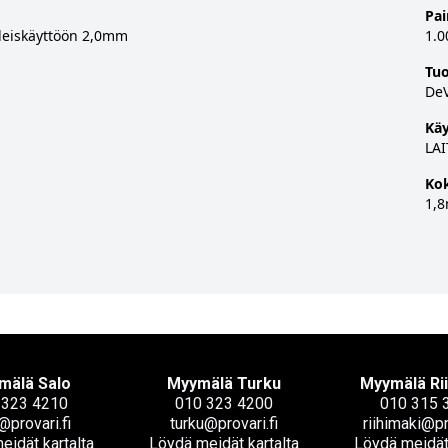
Pa
 yleiskäyttöön 2,0mm
1.0
Tu
DeV
Käy
LAI
Ko
1,
mälä Salo
Myymälä Turku
Myymälä Ri
 323 4210
010 323 4200
010 315 
@provari.fi
turku@provari.fi
riihimaki@pr
eidät kartalta
Löydä meidät kartalta
Löydä meidät 