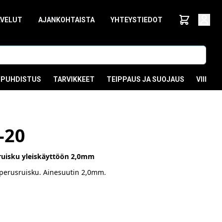
LVELUT
AJANKOHTAISTA
YHTEYSTIEDOT
PUHDISTUS
TARVIKKEET
TEIPPAUS JA SUOJAUS
VIIMEI
-20
öruisku yleiskäyttöön 2,0mm
perusruisku. Ainesuutin 2,0mm.