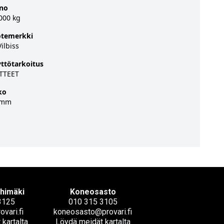
ino
000 kg
otemerkki
ilbiss
ttötarkoitus
TTEET
ko
8mm
ihimäki
Koneosasto
3125
010 315 3105
ovari.fi
koneosasto@provari.fi
kartalta
Löydä meidät kartalta