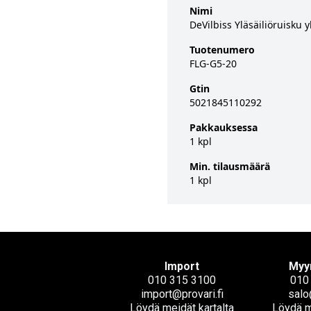
Nimi
DeVilbiss Yläsäiliöruisku
Tuotenumero
FLG-G5-20
Gtin
5021845110292
Pakkauksessa
1 kpl
Min. tilausmäärä
1 kpl
Import
Myy
010 315 3100
010
import@provari.fi
salo
Löydä meidät kartalta
Löydä m