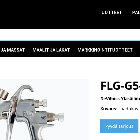
TUOTTEET
PA
 JA MASSAT
MAALIT JA LAKAT
MARKKINOINTITUOTTEET
FLG-G5
DeVilbiss Yläsäili
Kuvaus:
Laadukas 
Pyydä tarjous