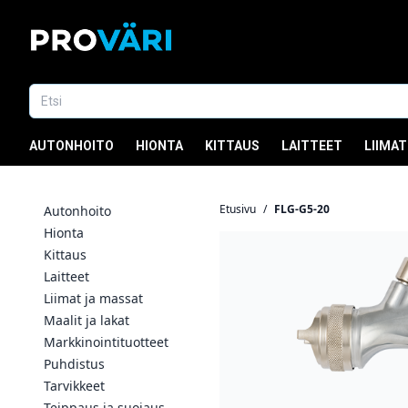
AUTONHOITO
HIONTA
KITTAUS
LAITTEET
LIIMAT
Etusivu
/
FLG-G5-20
Autonhoito
Hionta
Kittaus
Laitteet
Liimat ja massat
Maalit ja lakat
Markkinointituotteet
Puhdistus
Tarvikkeet
Teippaus ja suojaus