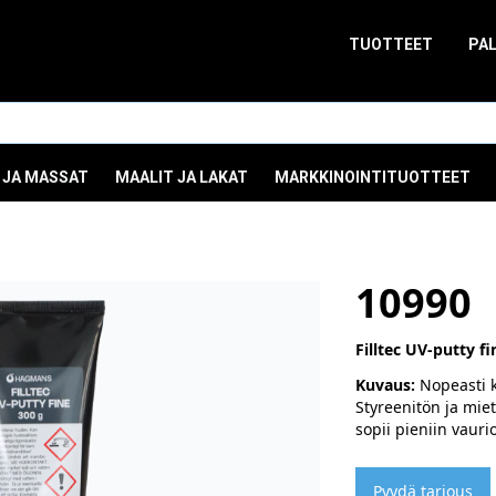
TUOTTEET
PA
 JA MASSAT
MAALIT JA LAKAT
MARKKINOINTITUOTTEET
10990
Filltec UV-putty f
Kuvaus:
Nopeasti k
Styreenitön ja mie
sopii pieniin vaur
Pyydä tarjous