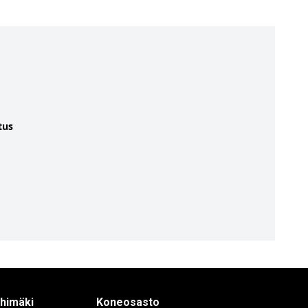
tus
ihimäki
Koneosasto