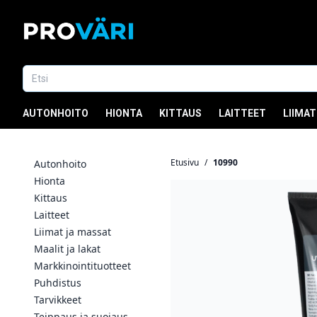
AUTONHOITO
HIONTA
KITTAUS
LAITTEET
LIIMAT
Etusivu
/
10990
Autonhoito
Hionta
Kittaus
Laitteet
Liimat ja massat
Maalit ja lakat
Markkinointituotteet
Puhdistus
Tarvikkeet
Teippaus ja suojaus