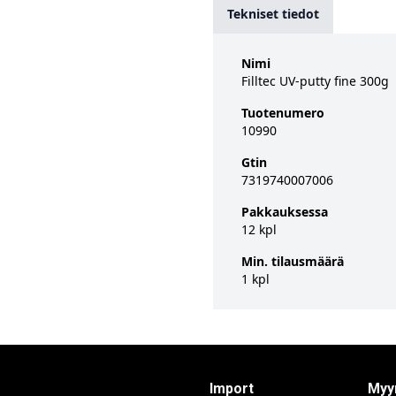
Tekniset tiedot
Nimi
Filltec UV-putty fine 300g
Tuotenumero
10990
Gtin
7319740007006
Pakkauksessa
12 kpl
Min. tilausmäärä
1 kpl
Import
Myy