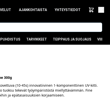
LVELUT
AJANKOHTAISTA
YHTEYSTIEDOT
PUHDISTUS
TARVIKKEET
TEIPPAUS JA SUOJAUS
VIIMEI
ine 300g
ovettuva (10-45s) innovatiivinen 1-komponenttinen UV-kitti.
to tuoksu tekevät työympäristöstä miellyttävämmän. Fine
ioihin ja epätasaisuuksien korjaamiseen.