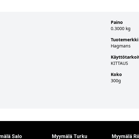
Paino
0.3000 kg
Tuotemerkki
Hagmans
Käyttötarkoi
KITTAUS
Koko
300g
mälä Salo
Myymälä Turku
Myymälä Ri