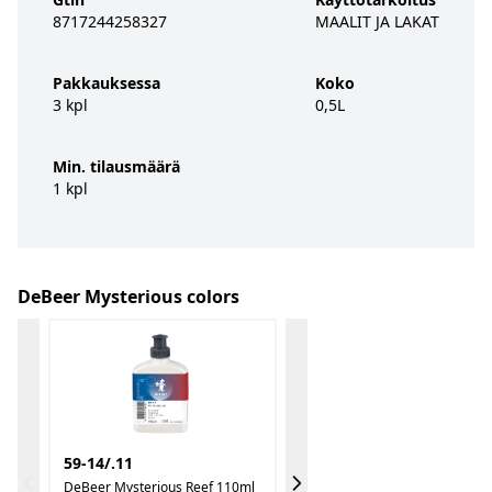
8717244258327
MAALIT JA LAKAT
Pakkauksessa
Koko
3 kpl
0,5L
Min. tilausmäärä
1 kpl
DeBeer Mysterious colors
59-14/.11
DeBeer Mysterious Reef 110ml