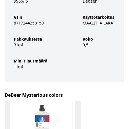
9966/.5
Debeer
Gtin
Käyttötarkoitus
8717244258150
MAALIT JA LAKAT
Pakkauksessa
Koko
3 kpl
0,5L
Min. tilausmäärä
1 kpl
DeBeer Mysterious colors