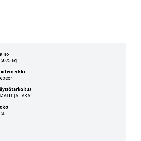
aino
.5075 kg
uotemerkki
ebeer
äyttötarkoitus
AALIT JA LAKAT
oko
,5L