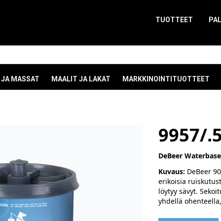
TUOTTEET
PA
 JA MASSAT
MAALIT JA LAKAT
MARKKINOINTITUOTTEET
9957/.
DeBeer Waterbase
Kuvaus:
DeBeer 900
erikoisia ruiskutus
löytyy sävyt. Sekoi
yhdellä ohenteella,