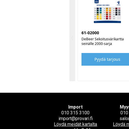
61-02000
DeBeer Sekoitusvärikartta
seinälle 2000-sarja
Pyydä tarjous
Import
Myy
010 315 3100
010
import@provari.fi
salo
Löydä meidät kartalta
Löydä m