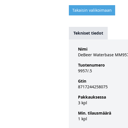
Takaisin valikoimaan
Tekniset tiedot
Nimi
DeBeer Waterbase MM957 
Tuotenumero
9957/.5
Gtin
8717244258075
Pakkauksessa
3 kpl
Min. tilausmäärä
1 kpl