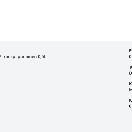
P
transp. punainen 0,5L
0
T
D
K
M
K
0