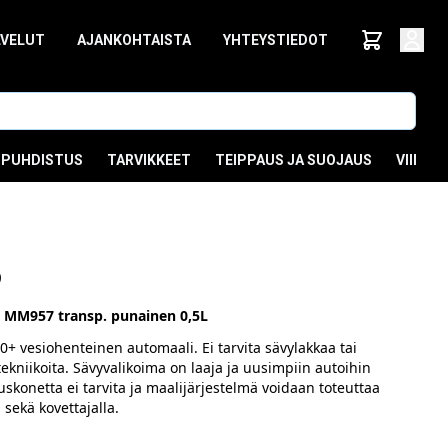
LVELUT
AJANKOHTAISTA
YHTEYSTIEDOT
PUHDISTUS
TARVIKKEET
TEIPPAUS JA SUOJAUS
VIIMEI
5
 MM957 transp. punainen 0,5L
+ vesiohenteinen automaali. Ei tarvita sävylakkaa tai
tekniikoita. Sävyvalikoima on laaja ja uusimpiin autoihin
tuskonetta ei tarvita ja maalijärjestelmä voidaan toteuttaa
 sekä kovettajalla.