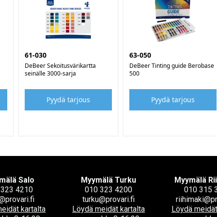
61-030
63-050
DeBeer Sekoitusvärikartta
DeBeer Tinting guide Berobase
seinälle 3000-sarja
500
Pyydä tarjous
Pyydä tarjous
mälä Salo
Myymälä Turku
Myymälä Ri
 323 4210
010 323 4200
010 315 
@provari.fi
turku@provari.fi
riihimaki@pr
eidät kartalta
Löydä meidät kartalta
Löydä meidät 