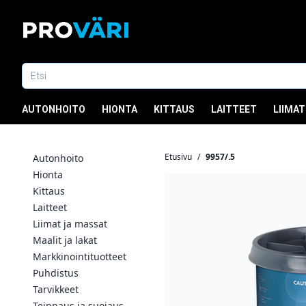
AUTONHOITO
HIONTA
KITTAUS
LAITTEET
LIIMAT
Etusivu
/
9957/.5
Autonhoito
Hionta
Kittaus
Laitteet
Liimat ja massat
Maalit ja lakat
Markkinointituotteet
Puhdistus
Tarvikkeet
Teippaus ja suojaus