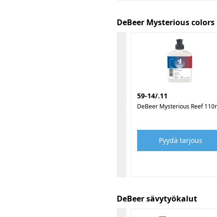
DeBeer Mysterious colors
59-14/.11
DeBeer Mysterious Reef 110
Pyydä tarjous
DeBeer sävytyökalut