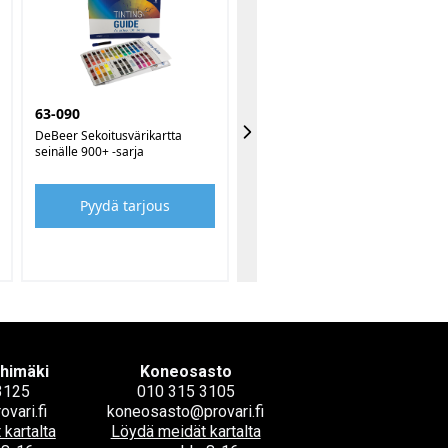
63-090
DeBeer Sekoitusvärikartta
seinälle 900+ -sarja
Pyydä tarjous
ihimäki
Koneosasto
3125
010 315 3105
ovari.fi
koneosasto@provari.fi
kartalta
Löydä meidät kartalta