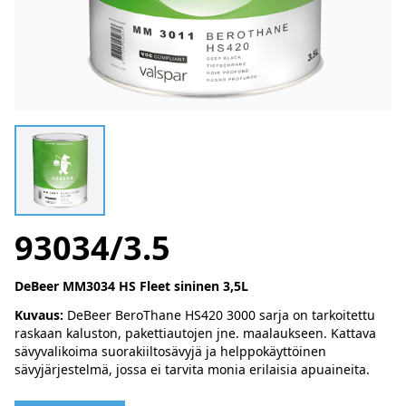
93034/3.5
DeBeer MM3034 HS Fleet sininen 3,5L
Kuvaus:
DeBeer BeroThane HS420 3000 sarja on tarkoitettu
raskaan kaluston, pakettiautojen jne. maalaukseen. Kattava
sävyvalikoima suorakiiltosävyjä ja helppokäyttöinen
sävyjärjestelmä, jossa ei tarvita monia erilaisia apuaineita.