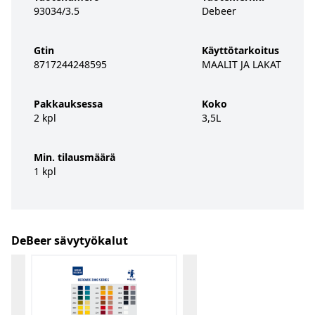
93034/3.5
Debeer
Gtin
Käyttötarkoitus
8717244248595
MAALIT JA LAKAT
Pakkauksessa
Koko
2 kpl
3,5L
Min. tilausmäärä
1 kpl
DeBeer sävytyökalut