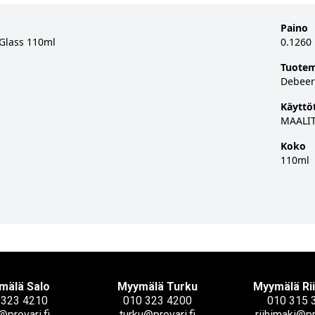
Paino
 Glass 110ml
0.1260
Tuotem
Debeer
Käyttö
MAALIT
Koko
110ml
mälä Salo
Myymälä Turku
Myymälä Ri
 323 4210
010 323 4200
010 315 
@provari.fi
turku@provari.fi
riihimaki@pr