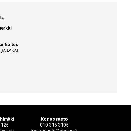
 kg
erkki
tarkoitus
 JA LAKAT
ihimäki
Koneosasto
3125
010 315 3105
ovari.fi
koneosasto@provari.fi