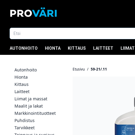
AUTONHOITO
HIONTA
KITTAUS
LAITTEET
LIIMAT
Etusivu
/
59-21/.11
Autonhoito
Hionta
Kittaus
Laitteet
Liimat ja massat
Maalit ja lakat
Markkinointituotteet
Puhdistus
Tarvikkeet
Teippaus ja suojaus