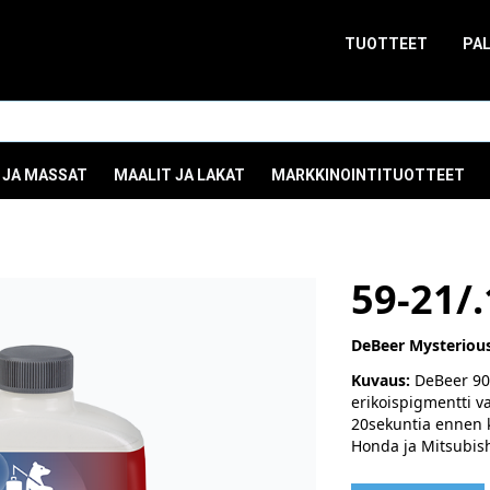
TUOTTEET
PA
 JA MASSAT
MAALIT JA LAKAT
MARKKINOINTITUOTTEET
59-21/.
DeBeer Mysterious
Kuvaus:
DeBeer 900
erikoispigmentti v
20sekuntia ennen k
Honda ja Mitsubishi