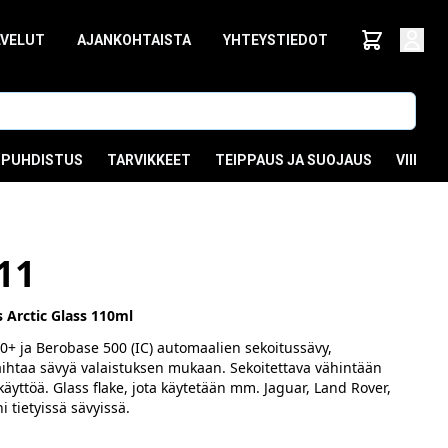
LVELUT
AJANKOHTAISTA
YHTEYSTIEDOT
PUHDISTUS
TARVIKKEET
TEIPPAUS JA SUOJAUS
VIIMEI
11
 Arctic Glass 110ml
+ ja Berobase 500 (IC) automaalien sekoitussävy,
aihtaa sävyä valaistuksen mukaan. Sekoitettava vähintään
äyttöä. Glass flake, jota käytetään mm. Jaguar, Land Rover,
 tietyissä sävyissä.