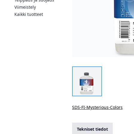
Viimeistely
Kaikki tuotteet
SDS-FI-Mysterious-Colors
Tekniset tiedot