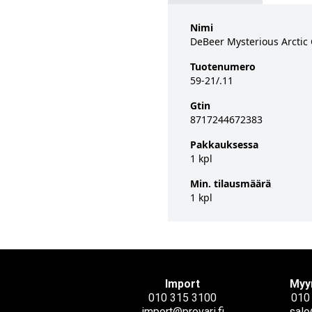
Nimi
DeBeer Mysterious Arctic
Tuotenumero
59-21/.11
Gtin
8717244672383
Pakkauksessa
1 kpl
Min. tilausmäärä
1 kpl
Import
Myy
010 315 3100
010
import@provari.fi
salo