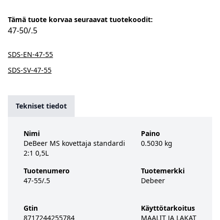
Tämä tuote korvaa seuraavat tuotekoodit:
47-50/.5
SDS-EN-47-55
SDS-SV-47-55
Tekniset tiedot
Nimi
Paino
DeBeer MS kovettaja standardi
0.5030 kg
2:1 0,5L
Tuotenumero
Tuotemerkki
47-55/.5
Debeer
Gtin
Käyttötarkoitus
8717244255784
MAALIT JA LAKAT