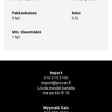
Pakkauksessa
Koko
6 kpl
0,5L
Min. tilausmäärä
1 kpl
Import
010 315 3100
import@provari.fi
Löydä meidät kartalta
ma-pe klo 8-16
Myymälä Salo