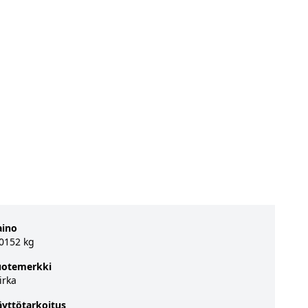
aino
.0152 kg
uotemerkki
irka
äyttötarkoitus