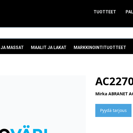
TUOTTEET
PA
 JA MASSAT
MAALIT JA LAKAT
MARKKINOINTITUOTTEET
AC227
Mirka ABRANET AC
Pyydä tarjous