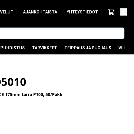
LVELUT
AJANKOHTAISTA
YHTEYSTIEDOT
PUHDISTUS
TARVIKKEET
TEIPPAUS JA SUOJAUS
VIIMEI
05010
E 175mm tarra P100, 50/Pakk