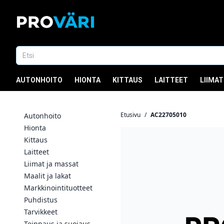
AUTONHOITO
HIONTA
KITTAUS
LAITTEET
LIIMAT
Etusivu
/
AC22705010
Autonhoito
Hionta
Kittaus
Laitteet
Liimat ja massat
Maalit ja lakat
Markkinointituotteet
Puhdistus
Tarvikkeet
Teippaus ja suojaus