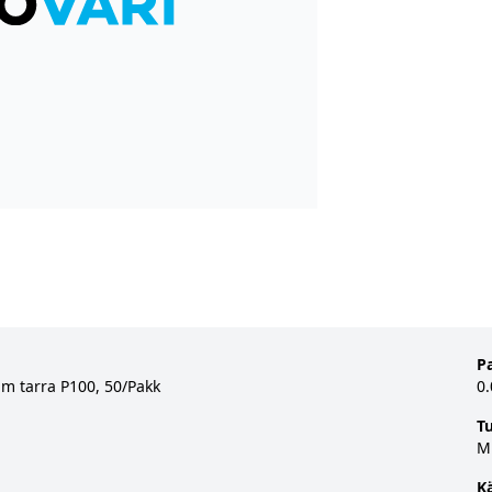
P
 tarra P100, 50/Pakk
0
T
M
K