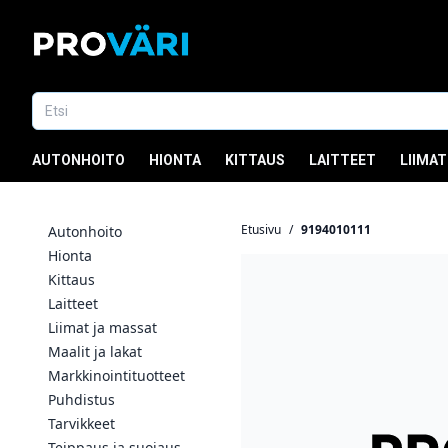
AUTONHOITO
HIONTA
KITTAUS
LAITTEET
LIIMAT
Etusivu
/
9194010111
Autonhoito
Hionta
Kittaus
Laitteet
Liimat ja massat
Maalit ja lakat
Markkinointituotteet
Puhdistus
Tarvikkeet
Teippaus ja suojaus