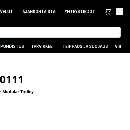
LVELUT
AJANKOHTAISTA
YHTEYSTIEDOT
PUHDISTUS
TARVIKKEET
TEIPPAUS JA SUOJAUS
VIIMEI
0111
r Modular Trolley