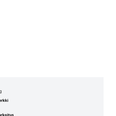
g
rkki
arkoitus