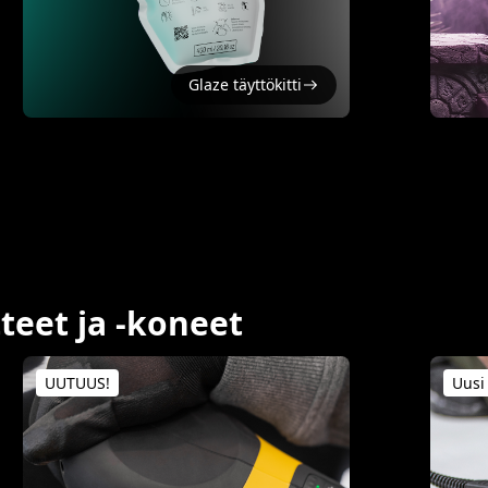
Glaze täyttökitti
eet ja -koneet
UUTUUS!
Uusi