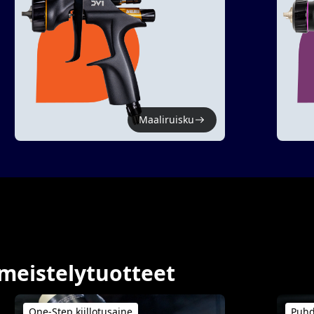
Maaliruisku
imeistelytuotteet
One-Step kiillotusaine
Puhd