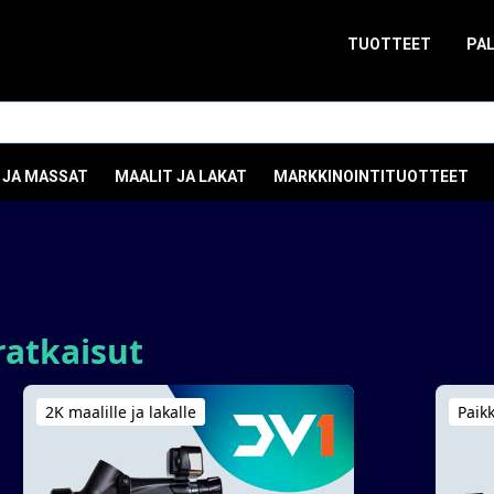
TUOTTEET
PA
 JA MASSAT
MAALIT JA LAKAT
MARKKINOINTITUOTTEET
ratkaisut
2K maalille ja lakalle
Paik