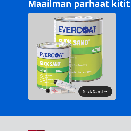
Maailman parhaat kitit
Slick Sand