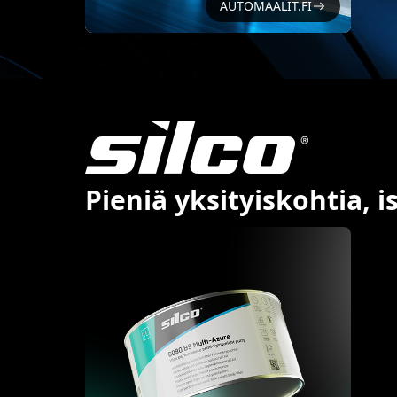
AUTOMAALIT.FI
Pieniä yksityiskohtia, i