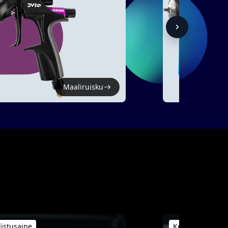
Maaliruisku
istusaine
Keraaminen pin