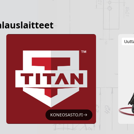
lauslaitteet
Uutt
KONEOSASTO.FI