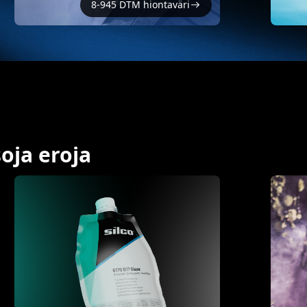
8-945 DTM hiontaväri
soja eroja