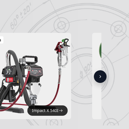
a
Impact X 540I
H