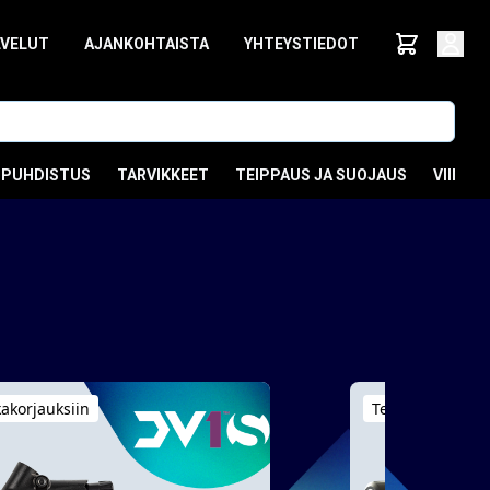
LVELUT
AJANKOHTAISTA
YHTEYSTIEDOT
PUHDISTUS
TARVIKKEET
TEIPPAUS JA SUOJAUS
VIIMEI
kakorjauksiin
Teollisuudelle