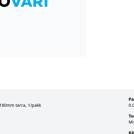
Pa
a 180mm tarra, 1/pakk
0.
Tu
Mi
Kä