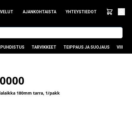
LVELUT
AJANKOHTAISTA
YHTEYSTIEDOT
PUHDISTUS
TARVIKKEET
TEIPPAUS JA SUOJAUS
VIIMEI
0000
llalaikka 180mm tarra, 1/pakk