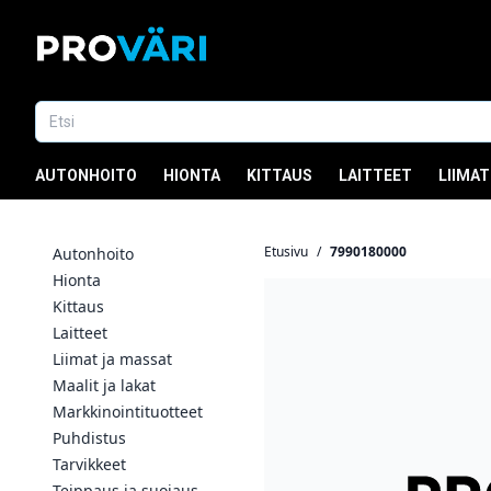
AUTONHOITO
HIONTA
KITTAUS
LAITTEET
LIIMAT
Etusivu
/
7990180000
Autonhoito
Hionta
Kittaus
Laitteet
Liimat ja massat
Maalit ja lakat
Markkinointituotteet
Puhdistus
Tarvikkeet
Teippaus ja suojaus