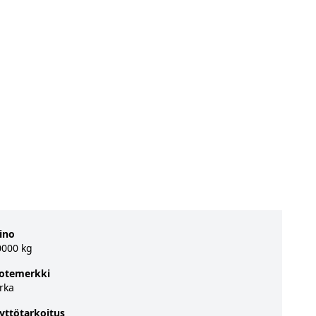
ino
0000 kg
otemerkki
rka
yttötarkoitus