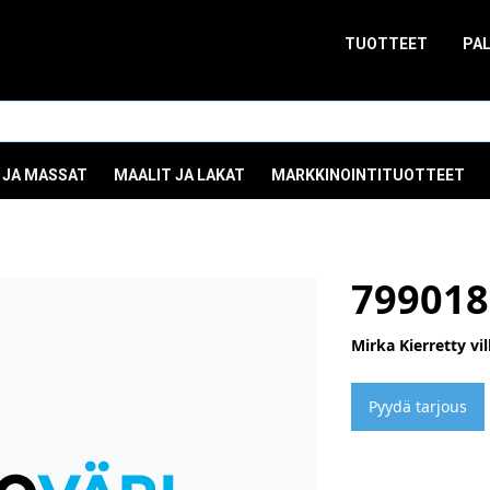
TUOTTEET
PA
 JA MASSAT
MAALIT JA LAKAT
MARKKINOINTITUOTTEET
799018
Mirka Kierretty vi
Pyydä tarjous