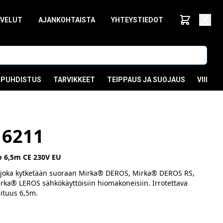
LVELUT
AJANKOHTAISTA
YHTEYSTIEDOT
PUHDISTUS
TARVIKKEET
TEIPPAUS JA SUOJAUS
VIIMEI
16211
o 6,5m CE 230V EU
 joka kytketään suoraan Mirka® DEROS, Mirka® DEROS RS,
ka® LEROS sähkökäyttöisiin hiomakoneisiin. Irrotettava
pituus 6,5m.