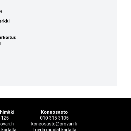
kg
erkki
arkoitus
T
ihimäki
Koneosasto
3125
010 315 3105
ovari.fi
koneosasto@provari.fi
kartalta
Löydä meidät kartalta