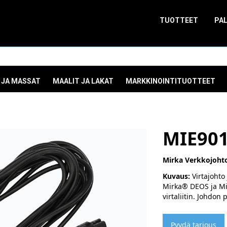
TUOTTEET
PA
 JA MASSAT
MAALIT JA LAKAT
MARKKINOINTITUOTTEET
MIE90
Mirka Verkkojoht
Kuvaus:
Virtajohto
Mirka® DEOS ja Mir
virtaliitin. Johdon 
Pyydä tarjous