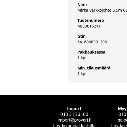
Nimi
Mirka Verkkojohto 6,5m C
Tuotenumero
MIE9016211
Gtin
6416868391206
Pakkauksessa
1 kpl
Min. tilausmäärä
1 kpl
Import
Myy
010 315 3100
010
import@provari.fi
salo
Löydä meidät kartalta
Löydä m