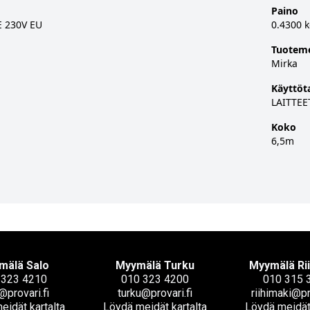
Paino
E 230V EU
0.4300 
Tuotem
Mirka
Käyttöt
LAITTEE
Koko
6,5m
mälä Salo
Myymälä Turku
Myymälä Ri
 323 4210
010 323 4200
010 315 
@provari.fi
turku@provari.fi
riihimaki@pr
eidät kartalta
Löydä meidät kartalta
Löydä meidät 