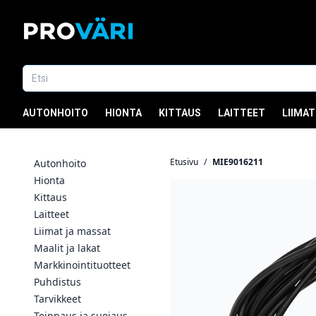
AUTONHOITO
HIONTA
KITTAUS
LAITTEET
LIIMAT
Etusivu
/
MIE9016211
Autonhoito
Hionta
Kittaus
Laitteet
Liimat ja massat
Maalit ja lakat
Markkinointituotteet
Puhdistus
Tarvikkeet
Teippaus ja suojaus