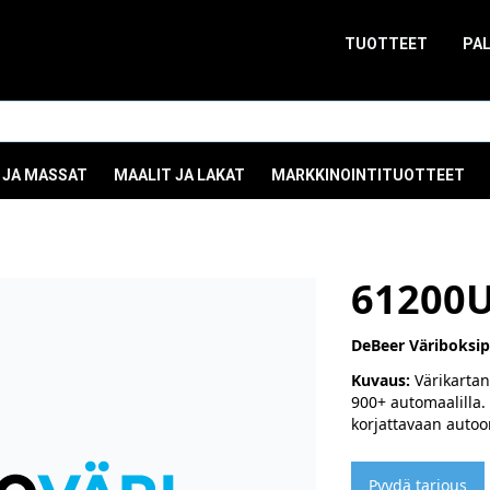
TUOTTEET
PA
 JA MASSAT
MAALIT JA LAKAT
MARKKINOINTITUOTTEET
61200
DeBeer Väriboksipä
Kuvaus:
Värikartan
900+ automaalilla. 
korjattavaan autoo
Pyydä tarjous