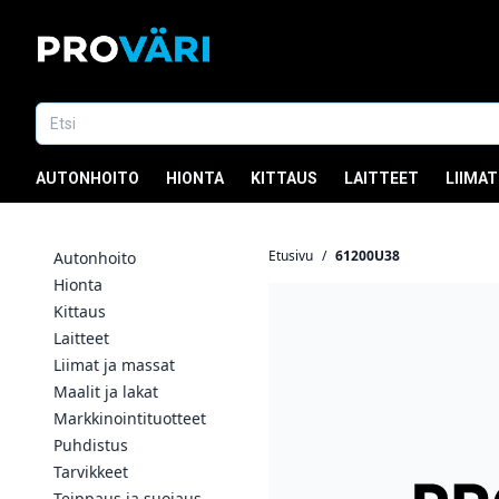
AUTONHOITO
HIONTA
KITTAUS
LAITTEET
LIIMAT
Etusivu
/
61200U38
Autonhoito
Hionta
Kittaus
Laitteet
Liimat ja massat
Maalit ja lakat
Markkinointituotteet
Puhdistus
Tarvikkeet
Teippaus ja suojaus