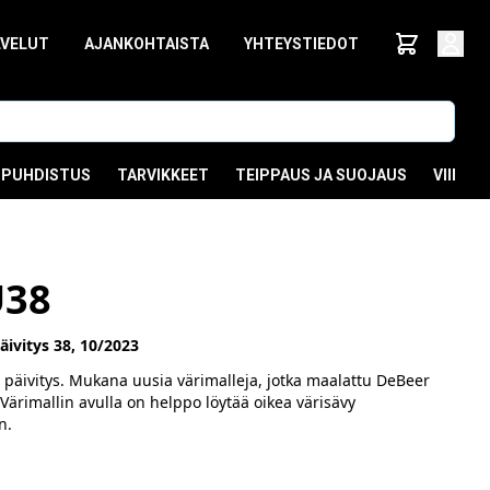
LVELUT
AJANKOHTAISTA
YHTEYSTIEDOT
PUHDISTUS
TARVIKKEET
TEIPPAUS JA SUOJAUS
VIIMEI
U38
ivitys 38, 10/2023
 päivitys. Mukana uusia värimalleja, jotka maalattu DeBeer
Värimallin avulla on helppo löytää oikea värisävy
n.