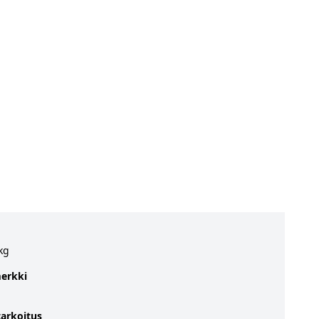
kg
erkki
arkoitus