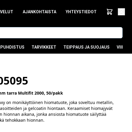
LVELUT
AJANKOHTAISTA
YHTEYSTIEDOT
PUHDISTUS
TARVIKKEET
TEIPPAUS JA SUOJAUS
VIIMEI
05095
m tarra Multifit 2000, 50/pakk
xy on monikäyttöinen hiomatuote, joka soveltuu metallin,
tasoitteiden ja gelcoatin hiontaan. Keraamiset hiomajyvät
än hionnan aikana, jonka ansiosta hiomatuote säilyttää
ekä tehokkaan hionnan.