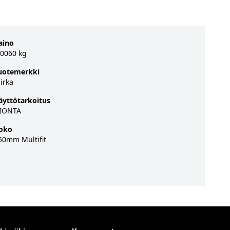
aino
.0060 kg
uotemerkki
irka
äyttötarkoitus
IONTA
oko
50mm Multifit