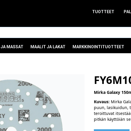
TUOTTEET
PA
 JA MASSAT
MAALIT JA LAKAT
MARKKINOINTITUOTTEET
FY6M1
Mirka Galaxy 150m
Kuvaus:
Mirka Gala
puun, lasikuidun, 
teroittuvat itsestä
pitkän käyttöiän s