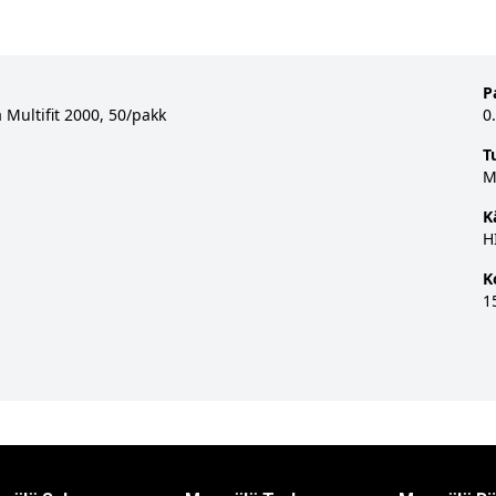
P
Multifit 2000, 50/pakk
0
T
M
K
H
K
1