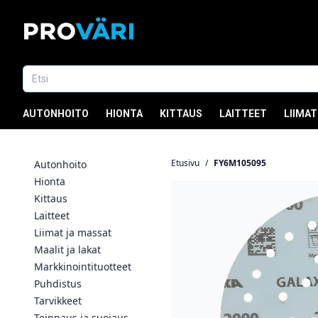
AUTONHOITO
HIONTA
KITTAUS
LAITTEET
LIIMAT
Etusivu
/
FY6M105095
Autonhoito
Hionta
Kittaus
Laitteet
Liimat ja massat
Maalit ja lakat
Markkinointituotteet
Puhdistus
Tarvikkeet
Teippaus ja suojaus