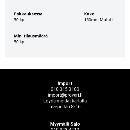
Pakkauksessa
Koko
50 kpl
150mm Multifit
Min. tilausmäärä
50 kpl
Import
010 315 3100
import@provari.fi
Löydä meidät kartalta
ma-pe klo 8-16
Myymälä Salo
010 323 4210