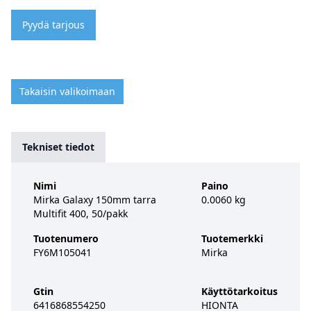
Pyydä tarjous
Takaisin valikoimaan
Tekniset tiedot
Nimi
Paino
Mirka Galaxy 150mm tarra
0.0060 kg
Multifit 400, 50/pakk
Tuotenumero
Tuotemerkki
FY6M105041
Mirka
Gtin
Käyttötarkoitus
6416868554250
HIONTA