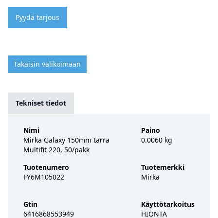
Pyydä tarjous
Takaisin valikoimaan
Tekniset tiedot
Nimi
Paino
Mirka Galaxy 150mm tarra
0.0060 kg
Multifit 220, 50/pakk
Tuotenumero
Tuotemerkki
FY6M105022
Mirka
Gtin
Käyttötarkoitus
6416868553949
HIONTA