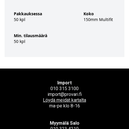
Pakkauksessa
Koko
50 kpl
150mm Multifit
Min. tilausmäärä
50 kpl
Import
010 315 3100
import@provari.fi
Löydä meidät kartalta
ma-pe klo 8-16
Myymälä Salo
010 323 4210