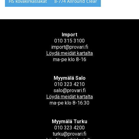
HS kovakirkaslakat
8-774 Allround Clear
Import
010 315 3100
import@provari.fi
Löydä meidät kartalta
ma-pe klo 8-16
Myymälä Salo
010 323 4210
salo@provari.fi
Löydä meidät kartalta
ma-pe klo 8-16:30
Myymälä Turku
010 323 4200
turku@provari.fi