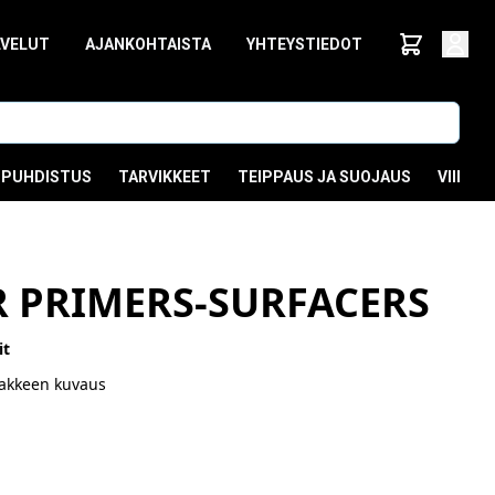
LVELUT
AJANKOHTAISTA
YHTEYSTIEDOT
PUHDISTUS
TARVIKKEET
TEIPPAUS JA SUOJAUS
VIIMEI
R PRIMERS-SURFACERS
it
akkeen kuvaus