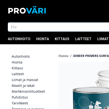
AUTONHOITO
HIONTA
KITTAUS
LAITTEET
LIIMAT
Etusivu
/
DEBEER PRIMERS-SURFA
Autonhoito
Hionta
Kittaus
Laitteet
Liimat ja massat
Maalit ja lakat
Markkinointituotteet
Puhdistus
Tarvikkeet
Teippaus ja suojaus