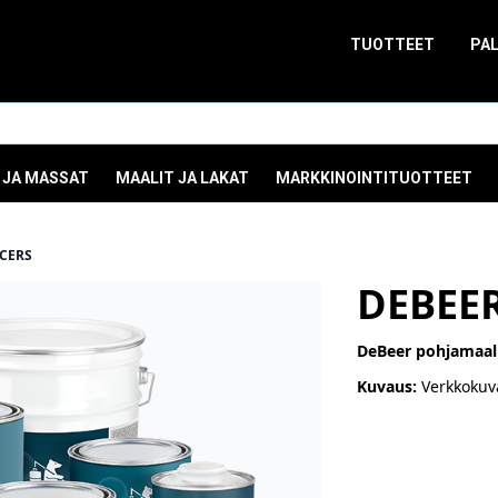
TUOTTEET
PA
 JA MASSAT
MAALIT JA LAKAT
MARKKINOINTITUOTTEET
CERS
DEBEE
DeBeer pohjamaal
Kuvaus:
Verkkokuv