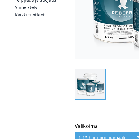
Viimeistely
Kaikki tuotteet
Valikoima
1-15 happopohjamaali
1-