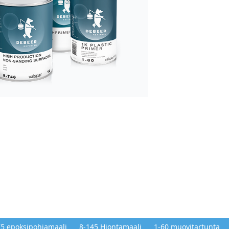
75 epoksipohjamaali
8-145 Hiontamaali
1-60 muovitartunta