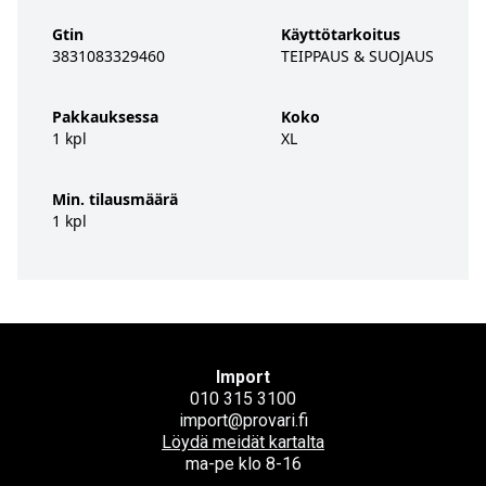
Gtin
Käyttötarkoitus
3831083329460
TEIPPAUS & SUOJAUS
Pakkauksessa
Koko
1 kpl
XL
Min. tilausmäärä
1 kpl
Import
010 315 3100
import@provari.fi
Löydä meidät kartalta
ma-pe klo 8-16